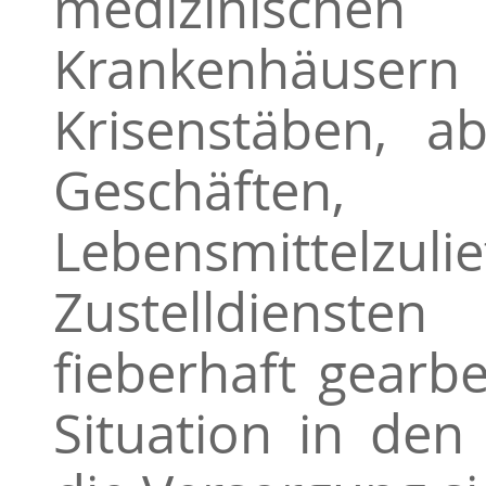
medizinischen
Krankenhäu
Krisenstäben, a
Geschäft
Lebensmittelzuli
Zustelldien
fieberhaft gearbe
Situation in de