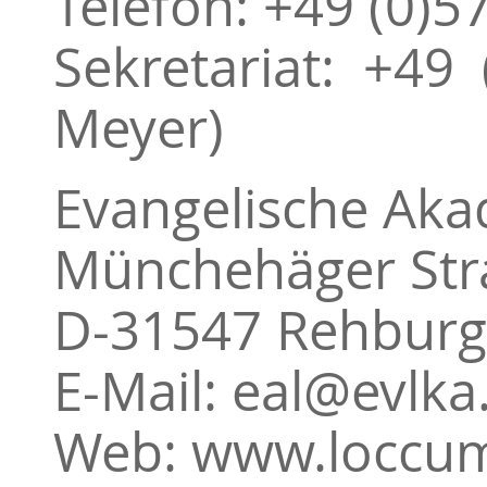
Telefon: +49 (0)5
Sekretariat: +49
Meyer)
Evangelische Ak
Münchehäger Str
D-31547 Rehbur
E-Mail: eal@evlka
Web: www.loccu