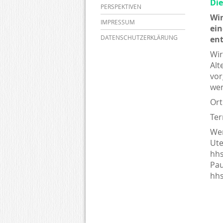
Die
PERSPEKTIVEN
Wi
IMPRESSUM
ein
DATENSCHUTZERKLÄRUNG
ent
Wir
Al
vor
wer
Or
Te
Wer
Ute
hhs
Pau
hhs