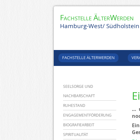
Fachstelle ÄlterWerden
Hamburg-West/ Südholstein
FACHSTELLE ÄLTERWERDEN
VER
SEELSORGE UND
E
NACHBARSCHAFT
RUHESTAND
… 
ENGAGEMENTFÖRDERUNG
noc
Ei
BIOGRAFIEARBEIT
Ge
SPIRITUALITÄT