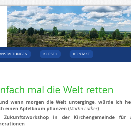
ANSTALTUNGEN
KURSE
»
KONTAKT
infach mal die Welt retten
und wenn morgen die Welt unterginge, würde ich he
h einen Apfelbaum pflanzen (
Martin Luther
)
n Zukunftsworkshop in der Kirchengemeinde für a
nerationen