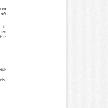
nen
unft
ller
nen
cher
eis-
eis-