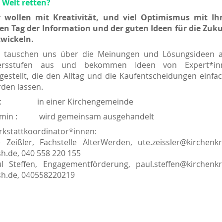
 Welt retten?
r wollen mit Kreativität, und viel Optimismus mit Ih
en Tag der Information und der guten Ideen für die Zuk
wickeln.
 tauschen uns über die Meinungen und Lösungsideen a
tersstufen aus und bekommen Ideen von Expert*in
gestellt, die den Alltag und die Kaufentscheidungen einfa
den lassen.
t: in einer Kirchengemeinde
rmin : wird gemeinsam ausgehandelt
kstattkoordinator*innen:
 Zeißler, Fachstelle ÄlterWerden, ute.zeissler@kirchenkr
h.de, 040 558 220 155
l Steffen, Engagementförderung, paul.steffen@kirchenkr
h.de, 040558220219